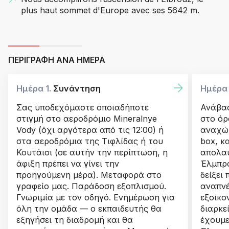
plus haut sommet d'Europe avec ses 5642 m.
ΠΕΡΙΓΡΑΦΉ ΑΝΆ ΗΜΈΡΑ
Ημέρα 1.
Συνάντηση
Ημέρα
Σας υποδεχόμαστε οποιαδήποτε
Ανάβασ
στιγμή στο αεροδρόμιο Mineralnye
στο όρ
Vody (όχι αργότερα από τις 12:00) ή
αναχώρ
στα αεροδρόμια της Τιφλίδας ή του
box, κ
Κουτάισι (σε αυτήν την περίπτωση, η
απολαύ
άφιξη πρέπει να γίνει την
Έλμπρο
προηγούμενη μέρα). Μεταφορά στο
δείξει
γραφείο μας. Παράδοση εξοπλισμού.
αναπνέ
Γνωριμία με τον οδηγό. Ενημέρωση για
εξοικο
όλη την ομάδα — ο εκπαιδευτής θα
διαρκε
εξηγήσει τη διαδρομή και θα
έχουμε