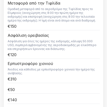
Μεταφορά από την Τιφλίδα
Ομαδική μεταφορά από το αεροδρόμιο της Τιφλίδας προς το
Ελμπρούς (αναχώρηση στις 8:00 την πρώτη ημέρα της
εκδρομής) και επιστροφή (αναχώρηση στις 8:00 την τελευταία
ημέρα της εκδρομής). Η τιμή είναι ανά άτομο και ανά διαδρομή.
€150
Ασφάλιση ορειβασίας
Ασφάλιση για όλες τις ημέρες της εκδρομής, κάλυψη 50.000
USD, συμπεριλαμβανομένης της αεροδιακομιδής με ελικόπτερο
και επιχειρήσεων έρευνας και διάσωσης.
€120
Ερπυστριοφόρο χιονιού
Άνοδος και κάθοδος με ερπυστριοφόρο χιονιού την ημέρα της
ανάβασης.
€310
€50
€140