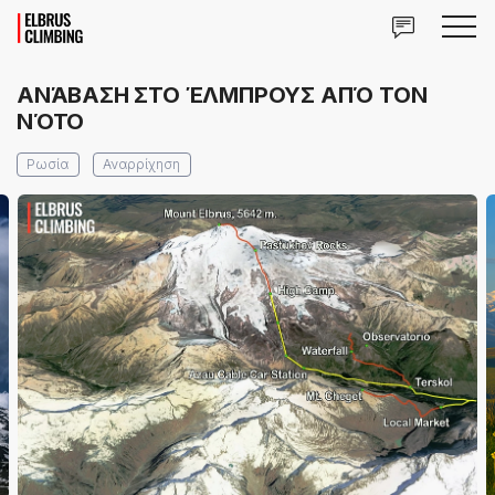
ΑΝΆΒΑΣΗ ΣΤΟ ΈΛΜΠΡΟΥΣ ΑΠΌ ΤΟΝ
ΝΌΤΟ
Ρωσία
Αναρρίχηση