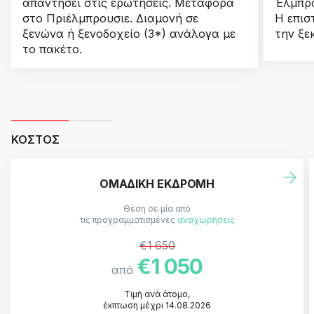
απαντήσει στις ερωτήσεις. Μεταφορά
Έλμπρο
στο Πριέλμπρουσιε. Διαμονή σε
Η επισ
ξενώνα ή ξενοδοχείο (3*) ανάλογα με
την ξε
το πακέτο.
ΚΌΣΤΟΣ
ΟΜΑΔΙΚΉ ΕΚΔΡΟΜΉ
Θέση σε μία από
τις προγραμματισμένες
αναχωρήσεις
€1 650
€1 050
από
Τιμή ανά άτομο
,
έκπτωση μέχρι
14.08.2026