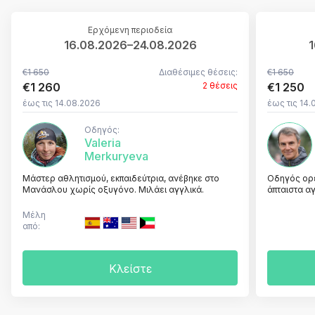
Ερχόμενη περιοδεία
16.08.2026–24.08.2026
1
€1 650
Διαθέσιμες θέσεις:
€1 650
€1 260
2 θέσεις
€1 250
έως τις 14.08.2026
έως τις 14.
Οδηγός:
Valeria
Merkuryeva
Μάστερ αθλητισμού, εκπαιδεύτρια, ανέβηκε στο
Οδηγός ορει
Μανάσλου χωρίς οξυγόνο. Μιλάει αγγλικά.
άπταιστα αγ
Μέλη
από:
Κλείστε