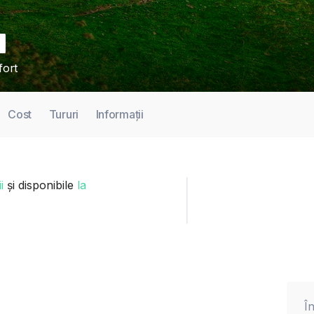
fort
Cost
Tururi
Informații
i
și disponibile
la
Î