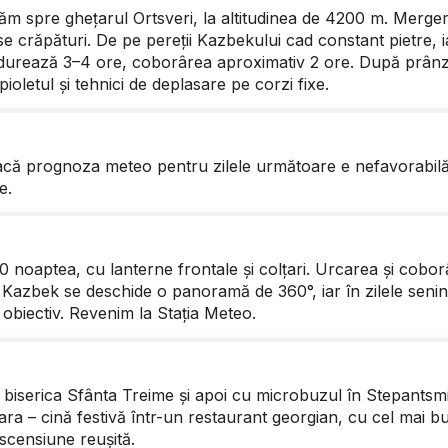
ăm spre ghețarul Ortsveri, la altitudinea de 4200 m. Mergem
 crăpături. De pe pereții Kazbekului cad constant pietre, i
 durează 3–4 ore, coborârea aproximativ 2 ore. După prânz –
pioletul și tehnici de deplasare pe corzi fixe.
acă prognoza meteo pentru zilele următoare e nefavorabilă, 
e.
0 noaptea, cu lanterne frontale și colțari. Urcarea și cobor
 Kazbek se deschide o panoramă de 360°, iar în zilele senin
obiectiv. Revenim la Stația Meteo.
iserica Sfânta Treime și apoi cu microbuzul în Stepantsmi
eara – cină festivă într-un restaurant georgian, cu cel mai b
ascensiune reușită.