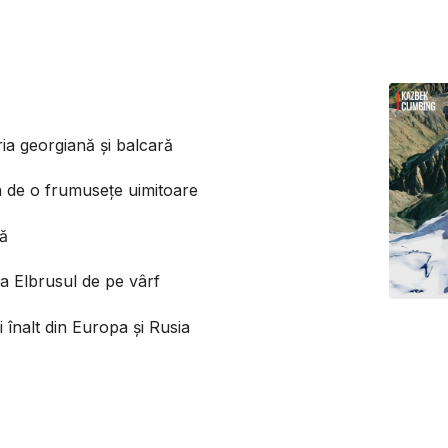
ia georgiană și balcară
 de o frumusețe uimitoare
ză
ea Elbrusul de pe vârf
i înalt din Europa și Rusia