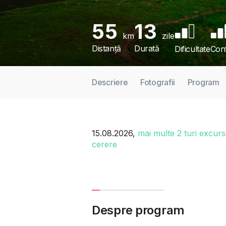
55
13
km
zile
Distanță
Durată
Dificultate
Con
Descriere
Fotografii
Program
15.08.2026,
mai multe 2 turi excursi
cerere
Despre program