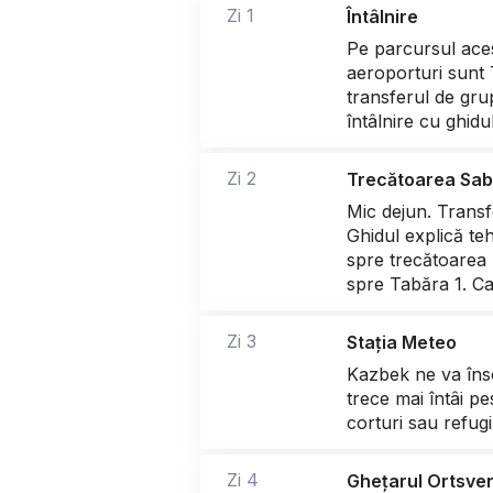
Zi 1
Întâlnire
Pe parcursul aces
aeroporturi sunt 
transferul de grup
întâlnire cu ghidu
Zi 2
Trecătoarea Sab
Mic dejun. Transf
Ghidul explică te
spre trecătoarea
spre Tabăra 1. Ca
Zi 3
Stația Meteo
Kazbek ne va înso
trece mai întâi pe
corturi sau refugi
Zi 4
Ghețarul Ortsver