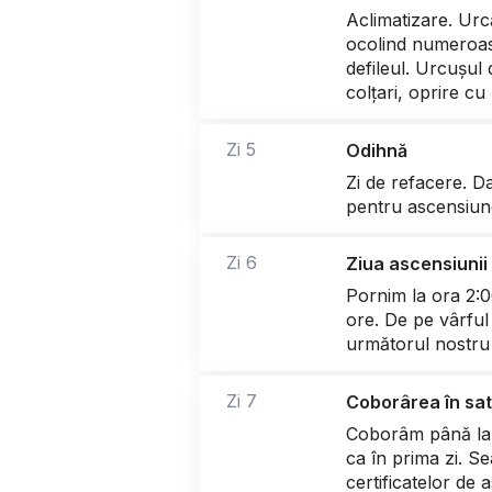
Aclimatizare. Urc
ocolind numeroase
defileul. Urcușul
colțari, oprire cu 
Zi 5
Odihnă
Zi de refacere. D
pentru ascensiun
Zi 6
Ziua ascensiunii
Pornim la ora 2:0
ore. De pe vârful
următorul nostru 
Zi 7
Coborârea în sat
Coborâm până la b
ca în prima zi. S
certificatelor de 