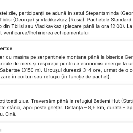
tei zile, participanții se adună în satul Stepantsminda (Geor
Tbilisi (Georgia) și Vladikavkaz (Rusia). Pachetele Standard
 din Tbilisi sau Vladikavkaz (plecare până la ora 12:00). La 
l, verificarea/închirierea echipamentului.
ertse
er cu mașina pe serpentinele montane până la biserica Gerg
hnicile de mers și respirație pentru a economisi energie la 
 Sabertse (3150 m). Urcușul durează 3–4 ore, urmat de o 
zare în corturi sau refugiu (în funcție de pachet).
ți toată ziua. Traversăm până la refugiul Betlemi Hut (Sta
ste stânci, apoi peste ghețar. Distanța – 8,6 km, durata – ap
u. Cină.
i