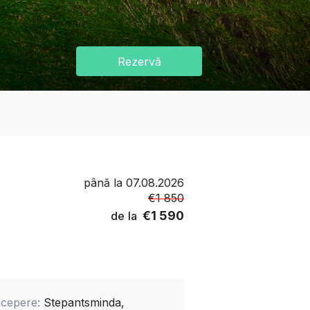
Rezervă
până la
07.08.2026
€1 850
€1 590
de la
ncepere:
Stepantsminda,