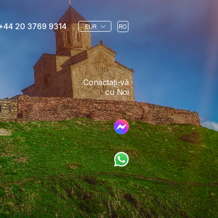
+44 20 3769 9314
EUR
RO
Conectați-vă
cu Noi
: