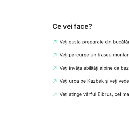
Ce vei face?
Veți gusta preparate din bucătăr
Veți parcurge un traseu montan
Veți învăța abilități alpine de ba
Veți urca pe Kazbek și veți ved
Veți atinge vârful Elbrus, cel ma