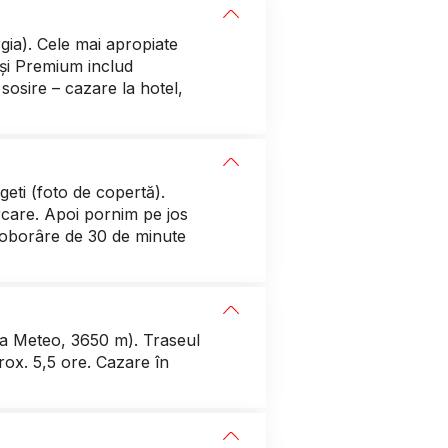
gia). Cele mai apropiate
 și Premium includ
sosire – cazare la hotel,
eti (foto de copertă).
urcare. Apoi pornim pe jos
coborâre de 30 de minute
ția Meteo, 3650 m). Traseul
rox. 5,5 ore. Cazare în