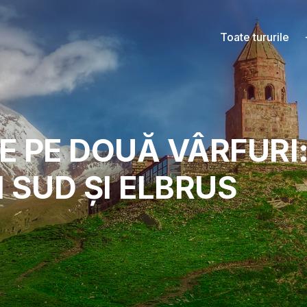
Toate tururile
 PE DOUĂ VÂRFURI
 SUD ȘI ELBRUS