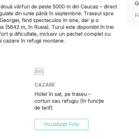
G
două vârfuri de peste 5000 m din Caucaz – direct
gulate din iunie până în septembrie. Traseul spre
F
eorgiei, fiind spectaculos în sine, dar și o
 (5642 m, în Rusia). Turul este disponibil în trei
fort și dificultate, inclusiv un pachet complet cu
i cazare în refugii montane.
CAZARE
Hotel în sat, pe traseu –
corturi sau refugiu (în funcție
de tarif)
Vizualizați Foto