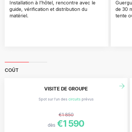
Installation à l’hôtel, rencontre avec le
Guergu
guide, vérification et distribution du
de 30 m
matériel.
tente o
COÛT
VISITE DE GROUPE
Spot sur l'un des
circuits
prévus
€1 850
€1 590
dès