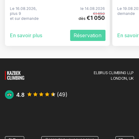
Le 16.08.2026,
le 14.08.2026
Le 19.08.202
plus 9
€1 650
demande
€1 050
et sur demande
dès
En savoir plus
Réservation
En savoir
ELBRUS CLIMBING LLP
LONDON, UK
4.8
(
49
)