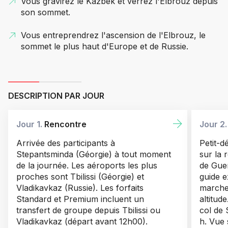
Vous gravirez le Kazbek et verrez l'Elbrouz depuis
son sommet.
Vous entreprendrez l'ascension de l'Elbrouz, le
sommet le plus haut d'Europe et de Russie.
DESCRIPTION PAR JOUR
Jour 1.
Rencontre
Jour 2
Arrivée des participants à
Petit-d
Stepantsminda (Géorgie) à tout moment
sur la 
de la journée. Les aéroports les plus
de Guer
proches sont Tbilissi (Géorgie) et
guide e
Vladikavkaz (Russie). Les forfaits
marche 
Standard et Premium incluent un
altitud
transfert de groupe depuis Tbilissi ou
col de 
Vladikavkaz (départ avant 12h00).
h. Vue 