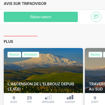
AVIS SUR TRIPADVISOR
Réservation
PLUS
Russie
Escalade
Russie
L'ASCENSION DE L'ELBROUZ DEPUIS
TRAVERS
LE SUD
AU SUD
9
25
9
jours
km
jours
difficulté
confort