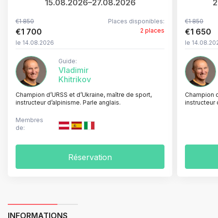
15.08.2026–27.08.2026
2
€1 850
Places disponibles:
€1 850
€1 700
2 places
€1 650
le 14.08.2026
le 14.08.20
Guide:
Vladimir
Khitrikov
Champion d’URSS et d’Ukraine, maître de sport,
Champion d’
instructeur d’alpinisme. Parle anglais.
instructeur 
Membres
de:
Réservation
INFORMATIONS