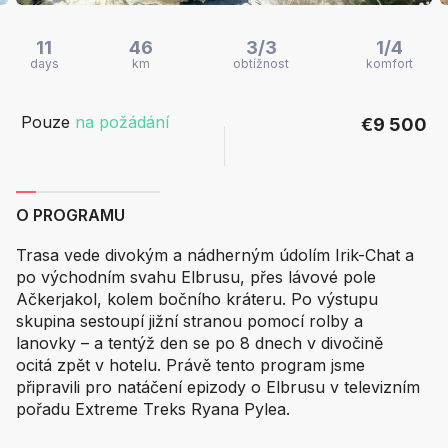
11
46
3/3
1/4
days
km
obtížnost
komfort
Pouze
na požádání
€9 500
O PROGRAMU
Trasa vede divokým a nádherným údolím Irik-Chat a
po východním svahu Elbrusu, přes lávové pole
Ačkerjakol, kolem bočního kráteru. Po výstupu
skupina sestoupí jižní stranou pomocí rolby a
lanovky – a tentýž den se po 8 dnech v divočině
ocitá zpět v hotelu. Právě tento program jsme
připravili pro natáčení epizody o Elbrusu v televizním
pořadu Extreme Treks Ryana Pylea.