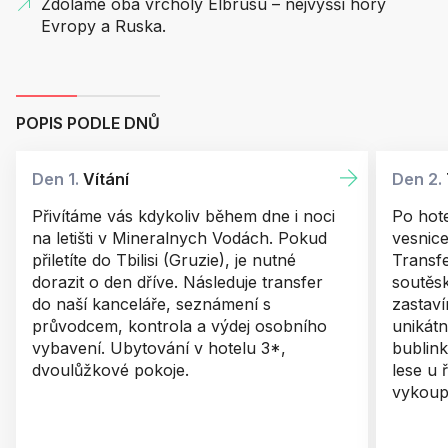
Zdoláme oba vrcholy Elbrusu – nejvyšší hory
Evropy a Ruska.
POPIS PODLE DNŮ
Den 1.
Vítání
Den 2.
Přivítáme vás kdykoliv během dne i noci
Po hot
na letišti v Mineralnych Vodách. Pokud
vesnice
přiletíte do Tbilisi (Gruzie), je nutné
Transf
dorazit o den dříve. Následuje transfer
soutěsk
do naší kanceláře, seznámení s
zastav
průvodcem, kontrola a výdej osobního
unikátn
vybavení. Ubytování v hotelu 3*,
bublink
dvoulůžkové pokoje.
lese u
vykoup