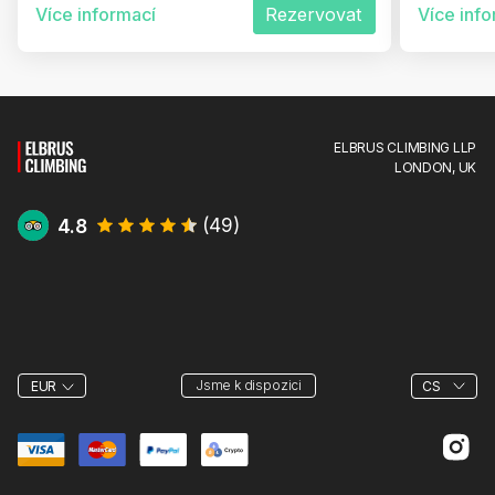
Více informací
Rezervovat
Více inf
ELBRUS CLIMBING LLP
LONDON, UK
4.8
(
49
)
Jsme k dispozici
EUR
CS